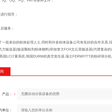
、IQ、OQ、PQ、FAT等多种文件；
者进行指导；
售后服务；
了一批来自的粉体处理人士,同时和许多粉体设备公司有良好的合作关系,目
力输送器(输送颗粒剂粉体物料)和加拿大FOX文丘里输送器(代替复杂的压送
美国LC计量系统,韩国DURM的真空发生器,瑞士FERWIYTT的粉碎筛分机, 
询
产品：
的单位：