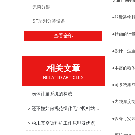
无菌自动分
无菌分装
●的散装物
SF系列分装设备
●精确的计
查看全部
●设计，注
相关文章
●丰富的粉
RELATED ARTICLES
●可系统集
粉体计量系统的构成
●内袋厚度
还不懂如何规范操作无尘投料站吗,戳进来瞧瞧
●设备可安
粉末真空吸料机工作原理及优点