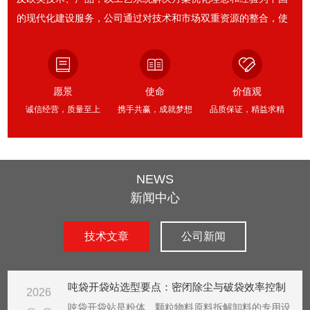
的现代化建设服务，公司通过对技术和市场双重资源的整合，使
之能够为化工、医药、精细化工、能源、环保领域行业提供具竞
争力的解决方案和服务。2010年10月公司在苏州建成东庚工程装
备制造基地，2012年成立了东庚工艺系统事业部。2013年设立建
愿景
使命
价值观
成上海东庚启东生产制造基地、上海东庚无锡和江阴生产制造基
诚信经营，质量至上
携手共赢，成就梦想
品质保证，精益求精
地；2014年，与新世纪化工战略联盟，...
NEWS
新闻中心
技术文章
公司新闻
吨袋开袋站选型要点：密闭除尘与破袋效率控制
2026
吨袋开袋站是粉体、颗粒物料原料拆解卸料的专用设