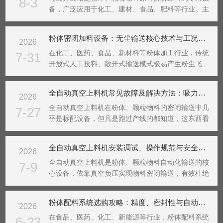
8-3
备，广泛应用于化工、建材、食品、肥料等行业。主
要用于吨袋装散装物料的自动破袋、卸料与输送作
业，有效替代人工拆袋模式。粉尘外泄、卸料卡顿、
粉体密闭加料设备：无尘输送核心技术与工况应用解析
2026
破袋不充分是传统开袋作业的常见痛点，因此吨袋开
袋站选型需重...
在化工、医药、食品、新材料等粉体加工行业，传统
7-31
开放式人工投料、敞开式输送模式极易产生粉尘飞
扬，不仅造成物料损耗、原料浪费，还会引发车间粉
尘污染、交叉污染等问题，部分可燃粉体甚至存在安
全自动真空上料机常见故障及解决方法：吸力下降、堵料、漏气怎么办？
2026
全隐患。粉体密闭加料设备是针对粉状、颗粒状物料
研发的封闭式...
全自动真空上料机在粉体、颗粒物料的密闭输送中几
7-27
乎是标配设备，但凡是跑过产线的都知道，这东西看
着结构简单，真闹起脾气来能把整条线逼停。尤其是
吸力下降、堵料、漏气这三个毛病，十个现场八个都
全自动真空上料机安装调试、操作规范与安全注意事项
2026
遇过，而且经常是交替出现、互相放大——吸力不够
更容易堵，...
全自动真空上料机是粉体、颗粒物料自动化输送的核
7-9
心设备，依靠真空负压实现物料密闭输送，有效杜绝
粉尘飞扬、物料污染与人工投料损耗，广泛应用于化
工、医药、食品、新材料等行业。自动化程度高、密
粉体配料系统选购攻略：精度、密封性与自动化选型解析
2026
闭性强，安装调试质量、操作规范性直接影响输送稳
定性与车间...
在食品、医药、化工、新能源等行业，粉体配料系统
6-23