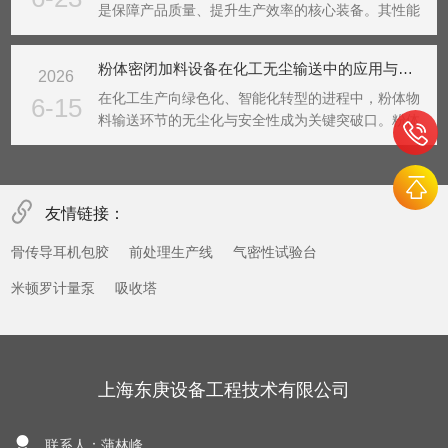
是保障产品质量、提升生产效率的核心装备。其性能
直接决定配料精准度、生产合规性与运营成本。面对
市场上品类繁杂的系统，选购需紧扣精度控制、密封
粉体密闭加料设备在化工无尘输送中的应用与优势
2026
性能、自动化程度三大核心维度，结合行业特性与生
产需求精准...
在化工生产向绿色化、智能化转型的进程中，粉体物
6-15
料输送环节的无尘化与安全性成为关键突破口。粉体
密闭加料设备凭借全流程封闭作业的特性，破解传统
人工投料的粉尘污染、物料损耗等痛点，在化工无尘
输送领域展现出核心应用价值与多重优势。一、应用
场景：覆盖...
友情链接：
骨传导耳机包胶
前处理生产线
气密性试验台
米顿罗计量泵
吸收塔
上海东庚设备工程技术有限公司
联系人：蒲林峰