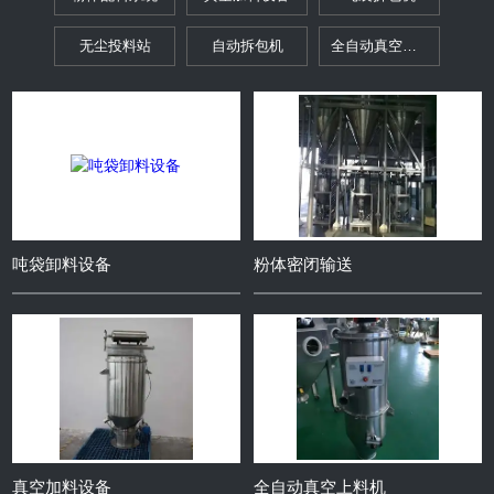
无尘投料站
自动拆包机
全自动真空上料机
分装设备
粉体卸料系统
粉体输送设备
料仓料罐
筛分设备
粉碎设备
粉体辅助配套设备
计量喂料系统
手套箱密闭投料站
清洗与烘干
提升设备
无菌设备
吨袋卸料设备
粉体密闭输送
混合设备
出料设备
集尘系统
控制系统
工艺技术包
化工单元工艺技术
真空上料机
包装设备
真空加料设备
全自动真空上料机