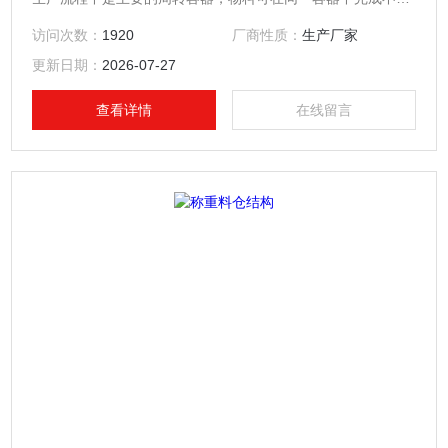
的用途，达到物料不转料、不加料等频繁的工序，有效地防止
访问次数：
1920
厂商性质：
生产厂家
粉尘与交叉污染。*符合药品生产的GMP的要求.
更新日期：
2026-07-27
查看详情
在线留言