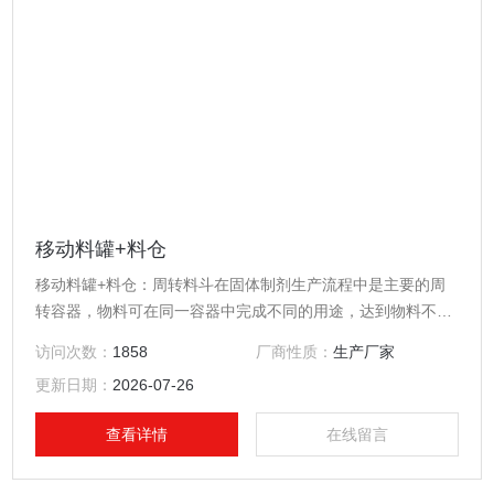
移动料罐+料仓
移动料罐+料仓：周转料斗在固体制剂生产流程中是主要的周
转容器，物料可在同一容器中完成不同的用途，达到物料不转
料、不加料等频繁的工序，有效地防止粉尘与交叉污染。*符合
访问次数：
1858
厂商性质：
生产厂家
药品生产的GMP的要求
更新日期：
2026-07-26
查看详情
在线留言