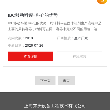
IBC移动料罐+料仓的优势
IBC移动料罐+料仓的优势：周转料斗在固体制剂生产流程中是
主要的周转容器，物料可在同一容器中完成不同的用途，达到
物料不转料、不加料等频繁的工序，有效地防止粉尘与交叉污
访问次数：
2018
厂商性质：
生产厂家
染。*符合药品生产的GMP的要求。
更新日期：
2026-07-26
查看详情
在线留言
下一页
末页
上海东庚设备工程技术有限公司