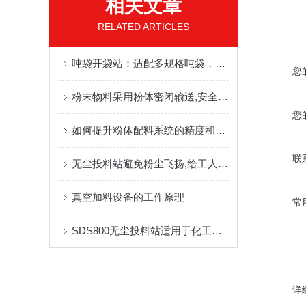
相关文章
RELATED ARTICLES
吨袋开袋站：适配多规格吨袋，灵活满足拆包需求
您
粉末物料采用粉体密闭输送,安全且环保
您
如何提升粉体配料系统的精度和效率
联
无尘投料站避免粉尘飞扬,给工人创造一个舒适的工作环境
真空加料设备的工作原理
常
SDS800无尘投料站适用于化工、制药等多个行业
详