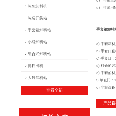
d） 与集
吨包卸料机
e） 可采
吨袋开袋站
手套箱卸料
手套箱卸料站
小袋卸料站
a) 手套箱材
b) 手套口
组合式卸料站
c) 手套口：
搅拌出料
d) 料仓
e) 手套
大袋卸料站
f) 单仓门：1
g) 非标
查看全部
产品咨