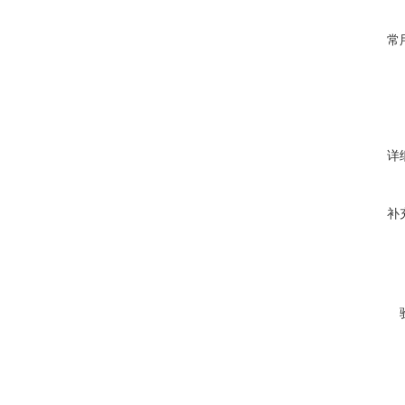
常
详
补