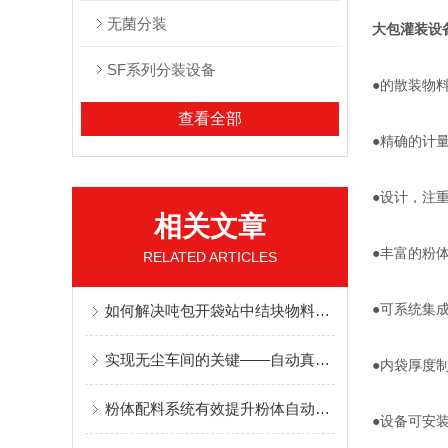
无菌分装
大包灌装设
SF系列分装设备
●的散装物
查看全部
●精确的计
●设计，注
相关文章
●丰富的粉
RELATED ARTICLES
●可系统集
如何解决吨包开袋站中结块物料的堵塞问题？破碎格栅与强制下料机构
实现无尘车间的关键——自动真空上料技术
●内袋厚度
粉体配料系统有效提升粉体自动称重包装效率
●设备可安