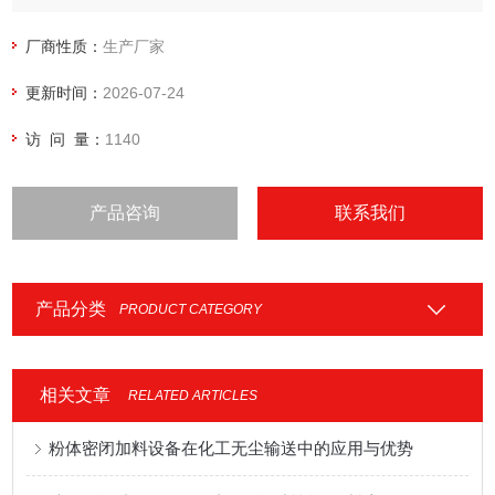
轻便：体积小，重量轻，安装简单、快捷；
安静：无震动、噪音低等。
厂商性质：
生产厂家
更新时间：
2026-07-24
访 问 量：
1140
产品咨询
联系我们
产品分类
PRODUCT CATEGORY
相关文章
RELATED ARTICLES
粉体密闭加料设备在化工无尘输送中的应用与优势