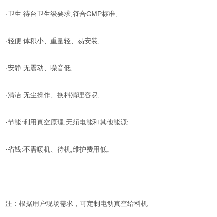
·卫生:待台卫生级要求,符合GMP标准;
·轻便:体积小、重量轻、易安装;
·安静:无震动、噪音低;
·清洁:无尘操作、换料清理容易;
·节能:利用真空原理,无须电能和其他能源;
·省钱:不需暖机、待机,维护费用低。
注：根据用户现场需求，可定制电动真空给料机