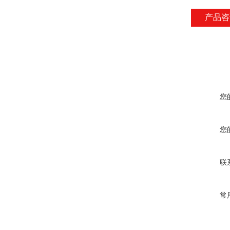
产品咨
您
您
联
常