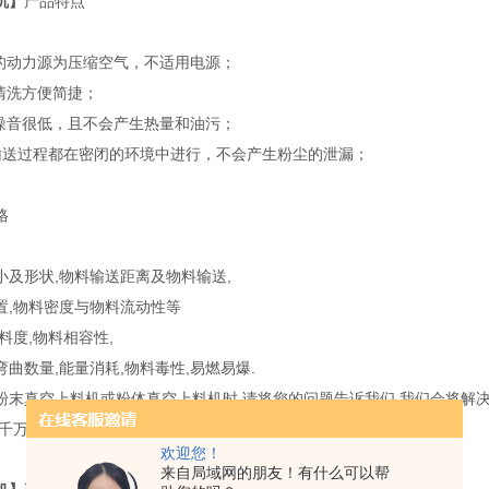
机】
产品特点
备的动力源为压缩空气，不适用电源；
卸清洗方便简捷；
行噪音很低，且不会产生热量和油污；
输送过程都在密闭的环境中进行，不会产生粉尘的泄漏；
格
小及形状,物料输送距离及物料输送,
置,物料密度与物料流动性等
料度,物料相容性,
曲数量,能量消耗,物料毒性,易燃易爆.
粉末真空上料机或粉体真空上料机时,请将您的问题告诉我们,我们会将解决
,千万不要仅依靠产品目录来选择产品.
欢迎您！
来自局域网的朋友！有什么可以帮