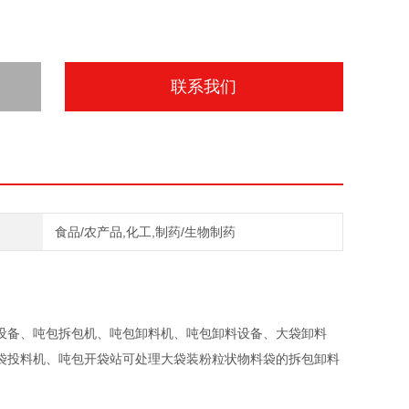
联系我们
食品/农产品,化工,制药/生物制药
设备、吨包拆包机、吨包卸料机、吨包卸料设备、大袋卸料
袋投料机、吨包开袋站可处理大袋装粉粒状物料袋的拆包卸料