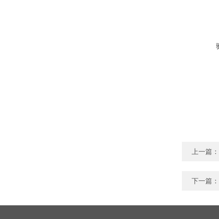
上一篇：
下一篇：