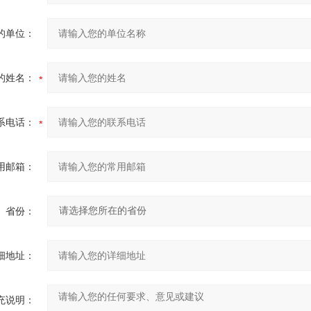
的单位：
的姓名：
系电话：
用邮箱：
省份：
细地址：
充说明：