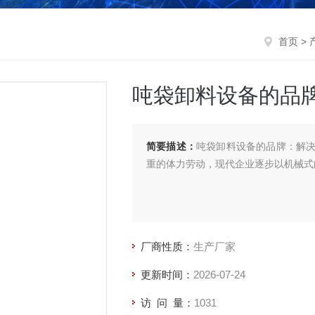
首页
>
吨袋卸料设备的品
简要描述：
吨袋卸料设备的品牌：解
重的体力劳动，现代企业逐步以机械式
厂商性质：
生产厂家
更新时间：
2026-07-24
访 问 量：
1031