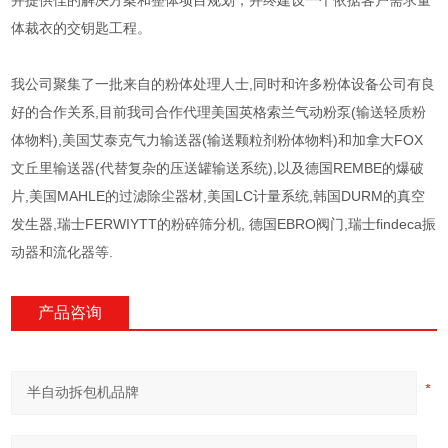
并提供佳的解决方案和整体项目规划，并终建设一个依据客户需求量
体裁衣的交钥匙工程。
我公司聚集了一批来自的粉体处理人士,同时和许多粉体设备公司有良
好的合作关系,目前我司合作代理美国英格索兰气动粉泵(输送轻质粉
体物料),美国艾泰克气力输送器(输送颗粒剂粉体物料)和加拿大FOX
文丘里输送器(代替复杂的压送罐输送系统),以及德国REMBE的爆破
片,美国MAHLE的过滤除尘器材,美国LC计量系统,韩国DURM的真空
发生器,瑞士FERWIYTT的粉碎筛分机, 德国EBRO阀门,瑞士findeca振
动器和流化器等.
产品咨询