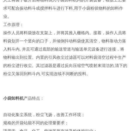
人工将袋子破开后将物料倒入小袋卸料机内的开袋设备，根据工艺要
求可配合振动料斗或搅拌料斗进行下料,用于小袋粉状物料的卸料作
业。
工作原理：
操作人员将料袋放在支架上，并将其推入栅格内。接着，操作人员将
料袋划开一个竖向的口子，并倾倒抖动料袋使其清空，物料靠动力落
入料斗内, 并且可通过底部的输送管道与输送单元设备进行连接，将
物料输出到位置。内置的引风收尘过滤器可以对料袋清空过程中生产
的粉尘进行收尘。其过滤器是通过反向压缩空气喷射来清洁的,清下的
粉尘又落回到料斗内,可实现连续不间断的投料。
小袋卸料机
产品特点：
自动化集尘系统，粉尘飞扬，改善工作环境；
规格的开袋站能不同的处理量要求；