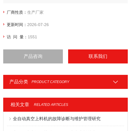
泻药……
食品：调味料、烘焙剂、干酪粉、可可粉、结晶糖、咖喱
厂商性质：
生产厂家
粉、果汁粉、乳糖、胡椒粉、淀粉、发酵粉、咖啡豆、奶粉、
更新时间：
2026-07-26
茶叶、口香糖原料粉……
访 问 量：
1551
产品咨询
联系我们
产品分类
PRODUCT CATEGORY
相关文章
RELATED ARTICLES
全自动真空上料机的故障诊断与维护管理研究