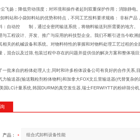
粉尘飞扬；降低劳动强度；对环境和操作者起到双重保护作用；消除静电
袋卸料站和小袋卸料站的优势和特点，不同工艺投料要求规格： 非标产品，
料：自动控 制，通过全密闭输送系统，将物料输送到所需要的地方。
理与工程设计、开发、推广与应用的科技型企业。我们不断引进当今欧洲
其相关的机械设备和系统。对物料特性的掌握和对物料处理工艺过程的全面
量，混合以及过筛,包装过程中存在的问题并提供佳的解决方案和整体项
了一批来自的粉体处理人士,同时和许多粉体设备公司有良好的合作关系,目
力输送器(输送颗粒剂粉体物料)和加拿大FOX文丘里输送器(代替复杂的压送
美国LC计量系统,韩国DURM的真空发生器,瑞士FERWIYTT的粉碎筛分机, 
询
产品：