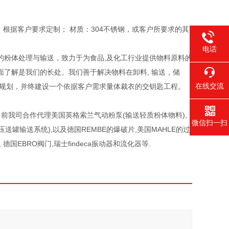
。
根据客户要求定制； 材质：304不锈钢，或客户所要求的其
电话
的粉体处理与输送，致力于为食品,及化工行业提供物料原料的
了解是我们的长处。我们善于解决物料在卸料, 输送，储
在线交流
目规划，并终建设一个依据客户需求量体裁衣的交钥匙工程。
前我司合作代理美国英格索兰气动粉泵(输送轻质粉体物料),
微信扫一扫
罐输送系统),以及德国REMBE的爆破片,美国MAHLE的过
德国EBRO阀门,瑞士findeca振动器和流化器等.