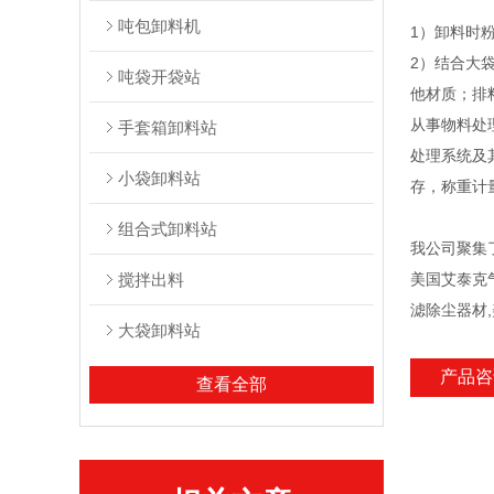
吨包卸料机
1）卸料时
2）结合大
吨袋开袋站
他材质；排
从事物料处
手套箱卸料站
处理系统及
小袋卸料站
存，称重计
组合式卸料站
我公司聚集
搅拌出料
美国艾泰克气
滤除尘器材,
大袋卸料站
产品咨
查看全部