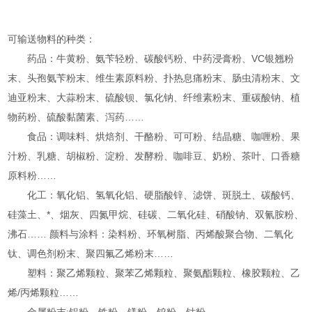
可输送物料的种类：
药品：牛黄粉、氨苄轻粉、碳酸钙粉、中药浸膏粉、VC银翘粉
末、头孢氨苄粉末、维生素原料粉、扑热息痛粉末、肠虫清粉末、文
迪亚粉末、大蒜粉末、硫酸钡、氯化钠、纤维素粉末、重碳酸钠、植
物药粉、硫酸黏菌素、泻药……
食品：调味料、烘焙剂、干酪粉、可可粉、结晶糖、咖喱粉、果
汁粉、乳糖、胡椒粉、淀粉、发酵粉、咖啡豆、奶粉、茶叶、口香糖
原料粉……
化工：氧化铝、氢氧化铝、硬脂酸锌、滤饼、斑脱土、碳酸钙、
硅藻土、*、烟灰、四氮甲烷、硅碳、二氧化硅、硝酸钠、双氰胺粉、
沸石…… 颜料与涂料：染料粉、环氧树脂、丙烯酸聚合物、二氧化
钛、调色剂粉末、聚四氟乙烯粉末……
塑料：聚乙烯颗粒、聚苯乙烯颗粒、聚氨酯颗粒、橡胶颗粒、乙
烯/丙烯颗粒……