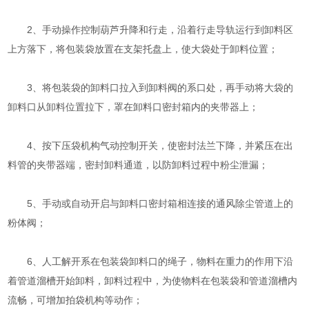
2、手动操作控制葫芦升降和行走，沿着行走导轨运行到卸料区
上方落下，将包装袋放置在支架托盘上，使大袋处于卸料位置；
3、将包装袋的卸料口拉入到卸料阀的系口处，再手动将大袋的
卸料口从卸料位置拉下，罩在卸料口密封箱内的夹带器上；
4、按下压袋机构气动控制开关，使密封法兰下降，并紧压在出
料管的夹带器端，密封卸料通道，以防卸料过程中粉尘泄漏；
5、手动或自动开启与卸料口密封箱相连接的通风除尘管道上的
粉体阀；
6、人工解开系在包装袋卸料口的绳子，物料在重力的作用下沿
着管道溜槽开始卸料，卸料过程中，为使物料在包装袋和管道溜槽内
流畅，可增加拍袋机构等动作；