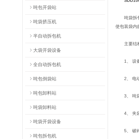
SDD1
吨包开袋站
吨袋拆包机
吨袋挤压机
使包装袋内
半自动拆包机
主要结
大袋开袋设备
1、 设
全自动拆包机
吨包倒袋站
2、 电动
吨包卸料站
3、 吨
吨袋卸料站
4、 夹
吨袋开袋设备
5、 破碎
吨包拆包机