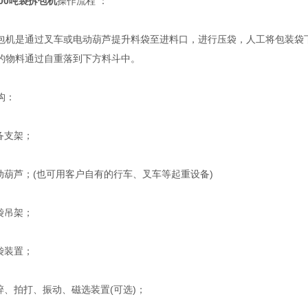
000吨袋拆包机
操作流程 ：
是通过叉车或电动葫芦提升料袋至进料口，进行压袋，人工将包装袋下
的物料通过自重落到下方料斗中。
构：
备支架；
葫芦；(也可用客户自有的行车、叉车等起重设备)
袋吊架；
袋装置；
、拍打、振动、磁选装置(可选)；