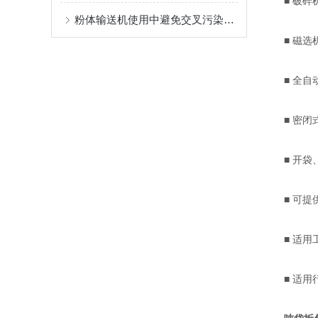
■ 破碎机
粉体输送机使用中避免交叉污染的方法
■ 磁选机
■ 全自动
■ 密闭式
■ 开袋、
■ 可提供
■ 适用工
■ 适用行