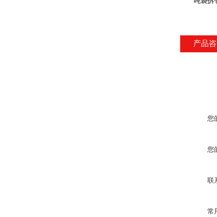
吨袋拆
产品咨
您
您
联
常