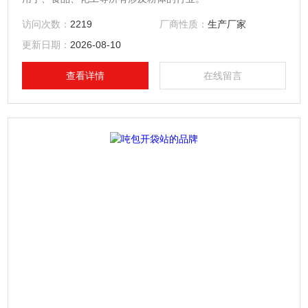
访问次数：
2219
厂商性质：
生产厂家
更新日期：
2026-08-10
查看详情
在线留言