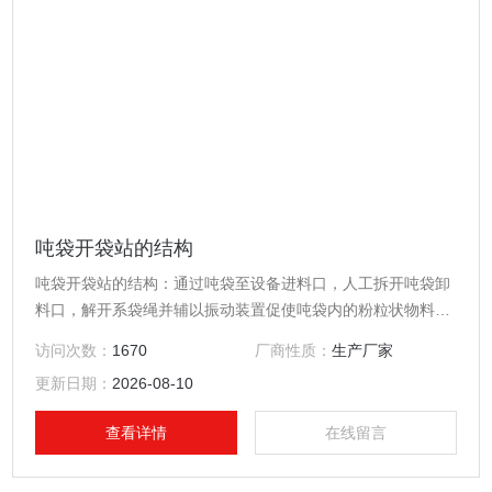
吨袋开袋站的结构
吨袋开袋站的结构：通过吨袋至设备进料口，人工拆开吨袋卸
料口，解开系袋绳并辅以振动装置促使吨袋内的粉粒状物料靠
重力落进料仓料斗中、来完成拆包卸料工作。并且可通过底部
访问次数：
1670
厂商性质：
生产厂家
的输送管道与输送单元设备进行连接，将物料输出到位置。 该
更新日期：
2026-08-10
吨袋开袋系统不仅保护了生产环境、了劳动者的工作强度、了
生产效率，同时还解决了大袋在开袋工作中的因吸潮导致粉料
查看详情
在线留言
结块、物料架桥