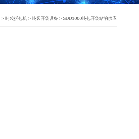
心
>
吨袋拆包机
>
吨袋开袋设备
> ​SDD1000吨包开袋站的供应