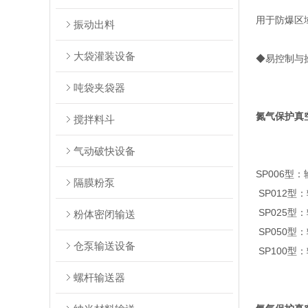
用于防爆区
振动出料
大袋灌装设备
◆易控制与
吨袋夹袋器
氮气保护真
搅拌料斗
气动破快设备
SP006型：输
隔膜粉泵
SP012型：输
SP025型：输
粉体密闭输送
SP050型：输
仓泵输送设备
SP100型：输
螺杆输送器