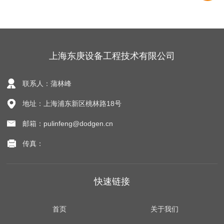
上海东庚设备工程技术有限公司
联系人：蒲林峰
地址：上海浦东新区桃林路18号
邮箱：pulinfeng@dodgen.cn
传真：
快速链接
首页
关于我们