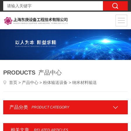
PRODUCTS
产品中心
首页
>
产品中心
>
粉体输送设备
> 纳米材料输送
产品分类
PRODUCT CATEGORY
相关文章
RELATED ARTICLES