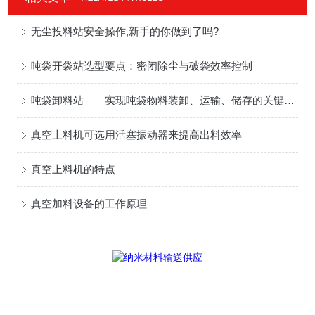
无尘投料站安全操作,新手的你做到了吗?
吨袋开袋站选型要点：密闭除尘与破袋效率控制
吨袋卸料站——实现吨袋物料装卸、运输、储存的关键设施
真空上料机可选用活塞振动器来提高出料效率
真空上料机的特点
真空加料设备的工作原理