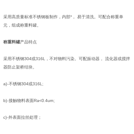
采用高质量标准不锈钢板制作，内部*， 易于清洗。可配合称重单
元，组成称重料罐。
称重料罐
产品特点
采用不锈钢304或316L，不对物料污染。可配振动器， 流化器或搅拌
器防止架桥结块。
a)-不锈钢304或316L;
b)-接触物料表面Ra<0.4um;
c)-外表面拉丝处理；