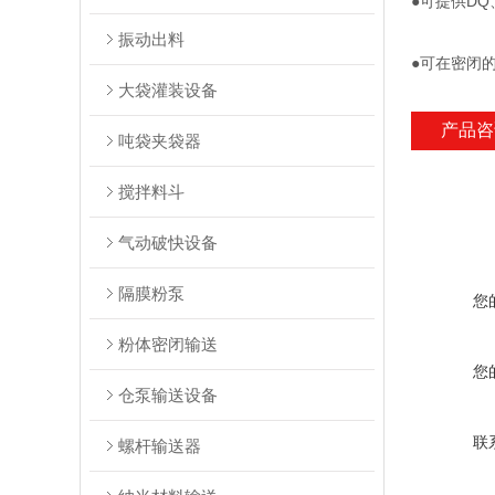
●可提供DQ
振动出料
●可在密闭
大袋灌装设备
产品咨
吨袋夹袋器
搅拌料斗
气动破快设备
隔膜粉泵
您
粉体密闭输送
您
仓泵输送设备
联
螺杆输送器