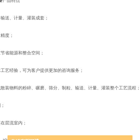
备
产品特点
料输送、计量、灌装成套；
量精度；
重节省能源和整合空间；
体工艺经验，可为客户提供更加的咨询服务；
成散装物料的粉碎、碾磨、筛分、制粒、输送、计量、灌装整个工艺流程
制；
装在层流室内；