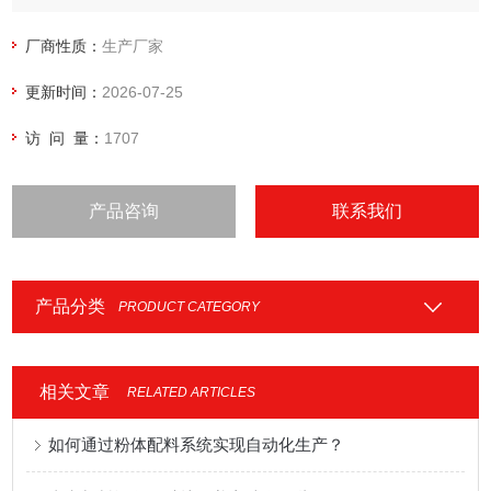
4、大水平输送距离60米，大提升高度40米。大能力可达300
m&amp;#179;/h。
厂商性质：
生产厂家
5、输送管道无死区。
更新时间：
2026-07-25
6、无金属摩擦情况，大限度的降低噪音。
7、维护成本低。
访 问 量：
1707
8、使用寿命长。
9、防爆设计和气密设计。
产品咨询
联系我们
产品分类
PRODUCT CATEGORY
相关文章
RELATED ARTICLES
如何通过粉体配料系统实现自动化生产？