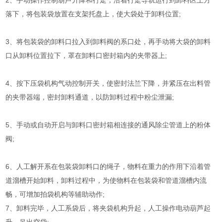
2、手动操作控制葫芦升降和行走，沿着行走导轨运行到卸料区上方
落下，将包装袋放置在支架托盘上，使大袋处于卸料位置;
3、将包装袋的卸料口拉入到卸料阀的系口处，再手动将大袋的卸料
口从卸料位置拉下，罩在卸料口密封箱内的夹带器上;
4、按下压袋机构气动控制开关，使密封法兰下降，并紧压在出料管
的夹带器端，密封卸料通道，以防卸料过程中粉尘泄漏;
5、手动或自动开启与卸料口密封箱相连接的通风除尘管道上的粉体
阀;
6、人工解开系在包装袋卸料口的绳子，物料在重力的作用下沿着管
道溜槽开始卸料，卸料过程中，为使物料在包装袋和管道溜槽内流
畅，可增加拍袋机构等辅助动作;
7、卸料完毕，人工系袋后，将夹袋机构升起，人工操作电动葫芦起