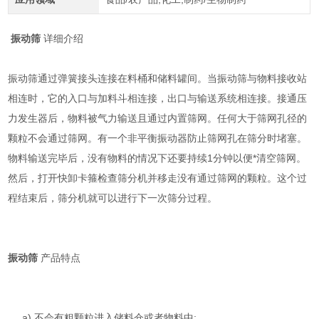
振动筛
详细介绍
振动筛通过弹簧接头连接在料桶和储料罐间。当振动筛与物料接收站
相连时，它的入口与加料斗相连接，出口与输送系统相连接。接通压
力发生器后，物料被气力输送且通过内置筛网。任何大于筛网孔径的
颗粒不会通过筛网。有一个非平衡振动器防止筛网孔在筛分时堵塞。
物料输送完毕后，没有物料的情况下还要持续1分钟以便*清空筛网。
然后，打开快卸卡箍检查筛分机并移走没有通过筛网的颗粒。这个过
程结束后，筛分机就可以进行下一次筛分过程。
振动筛
产品特点
a) 不会有粗颗粒进入储料仓或者物料中;