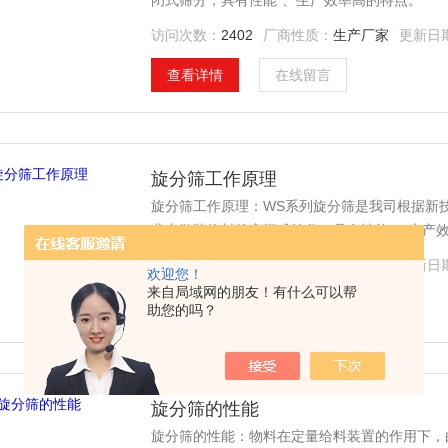
闭式筛分，具有性能*、生产效率高的特点。
访问次数：
2402
厂商性质：
生产厂家
更新日
查看详情
在线留言
旋分筛工作原理
旋分筛工作原理：WS系列旋分筛是我司根据新
业中散装物料的密闭式筛分，具有性能*、生产
访问次数：
2239
厂商性质：
生产厂家
更新日
欢迎您！
来自局域网的朋友！有什么可以帮
查看详情
在线留言
助您的吗？
旋分筛的性能
旋分筛的性能：物料在定量给料装置的作用下，