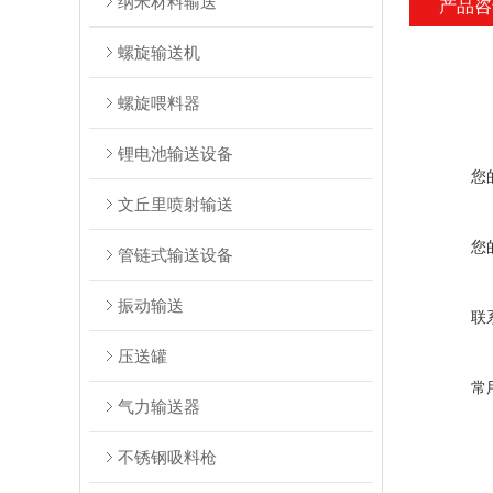
纳米材料输送
产品咨
螺旋输送机
螺旋喂料器
锂电池输送设备
您
文丘里喷射输送
您
管链式输送设备
振动输送
联
压送罐
常
气力输送器
不锈钢吸料枪