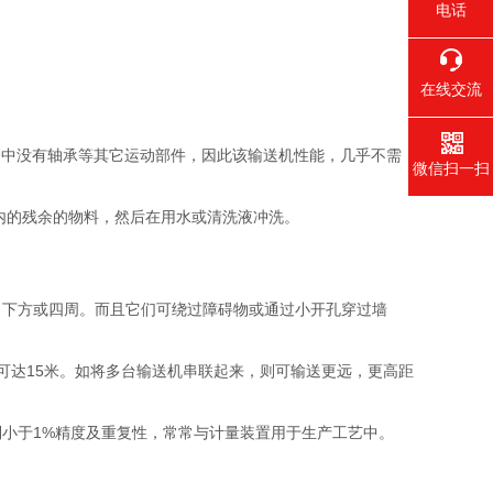
电话
在线交流
送管中没有轴承等其它运动部件，因此该输送机性能，几乎不需
微信扫一扫
内的残余的物料，然后在用水或清洗液冲洗。
，下方或四周。而且它们可绕过障碍物或通过小开孔穿过墙
可达15米。如将多台输送机串联起来，则可输送更远，更高距
小于1%精度及重复性，常常与计量装置用于生产工艺中。