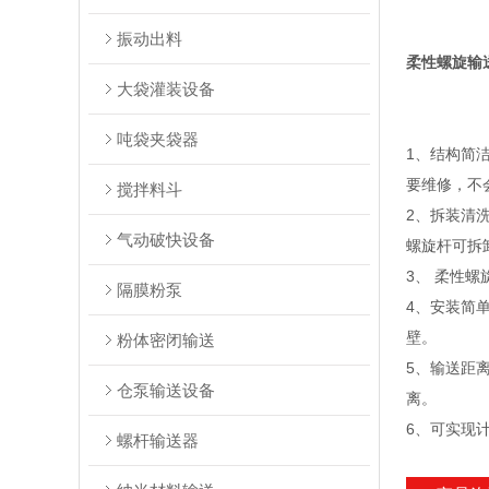
振动出料
柔性螺旋输
大袋灌装设备
吨袋夹袋器
1、结构简
要维修，不
搅拌料斗
2、拆装清
气动破快设备
螺旋杆可拆
3、 柔性
隔膜粉泵
4、安装简
壁。
粉体密闭输送
5、输送距
仓泵输送设备
离。
6、可实现
螺杆输送器