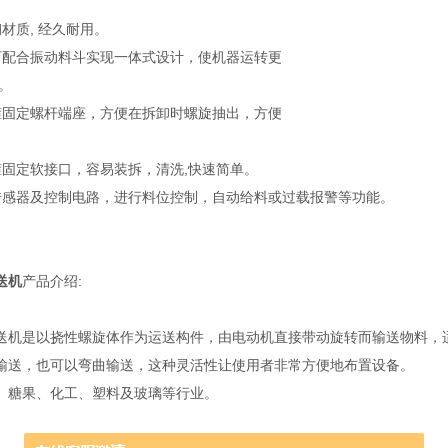
材质, 经久耐用。
可配合振动料斗实现一体式设计，使机器运转更
。
箍固定螺杆端座，方便在拆卸时螺旋抽出，方便
箍固定软接口，容易装拆，清洗,快速简单。
传感器及控制电路，进行料位控制，自动给料或过载报警等功能。
送机
产品介绍:
送机是以挠性螺旋体作为运送构件，由电动机直接带动旋转而输送物料，
输送，也可以弯曲输送，这种灵活性让使用者非常方便地布置设备。
、糖果、化工、塑料及玻璃等行业。