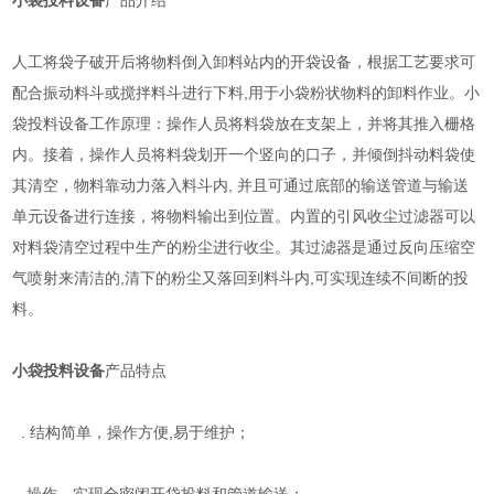
小袋投料设备
产品介绍
人工将袋子破开后将物料倒入卸料站内的开袋设备，根据工艺要求可
配合振动料斗或搅拌料斗进行下料,用于小袋粉状物料的卸料作业。小
袋投料设备工作原理：操作人员将料袋放在支架上，并将其推入栅格
内。接着，操作人员将料袋划开一个竖向的口子，并倾倒抖动料袋使
其清空，物料靠动力落入料斗内, 并且可通过底部的输送管道与输送
单元设备进行连接，将物料输出到位置。内置的引风收尘过滤器可以
对料袋清空过程中生产的粉尘进行收尘。其过滤器是通过反向压缩空
气喷射来清洁的,清下的粉尘又落回到料斗内,可实现连续不间断的投
料。
小袋投料设备
产品特点
. 结构简单，操作方便,易于维护；