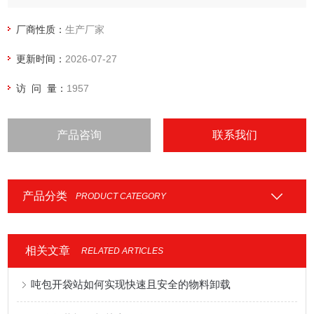
中。旋风分离器阻止细小粉末进入过滤器，以提高过滤器的效
率。
厂商性质：
生产厂家
更新时间：
2026-07-27
访 问 量：
1957
产品咨询
联系我们
产品分类
PRODUCT CATEGORY
相关文章
RELATED ARTICLES
吨包开袋站如何实现快速且安全的物料卸载