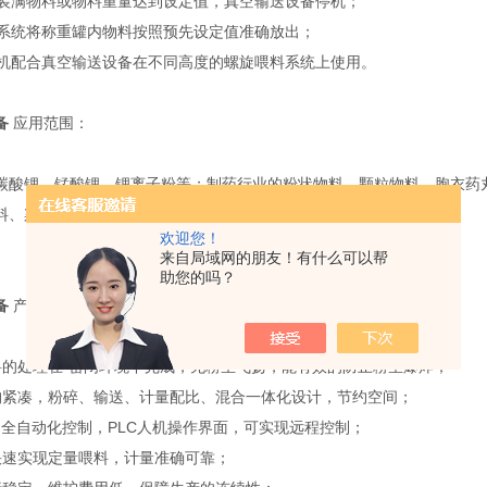
罐内装满物料或物料重量达到设定值，真空输送设备停机；
喂料系统将称重罐内物料按照预先设定值准确放出；
提升机配合真空输送设备在不同高度的螺旋喂料系统上使用。
备
应用范围：
碳酸锂、锰酸锂、锂离子粉等；制药行业的粉状物料、颗粒物料、胞衣药
料、染料、易燃易爆物料和有毒有害物料等；工业原料、废料等物料；
欢迎您！
来自局域网的朋友！有什么可以帮
助您的吗？
备
产品特点
料的处理在*密闭环境下完成，无粉尘飞扬，能有效的防止粉尘爆炸；
构紧凑，粉碎、输送、计量配比、混合一体化设计，节约空间；
用全自动化控制，PLC人机操作界面，可实现远程控制；
快速实现定量喂料，计量准确可靠；