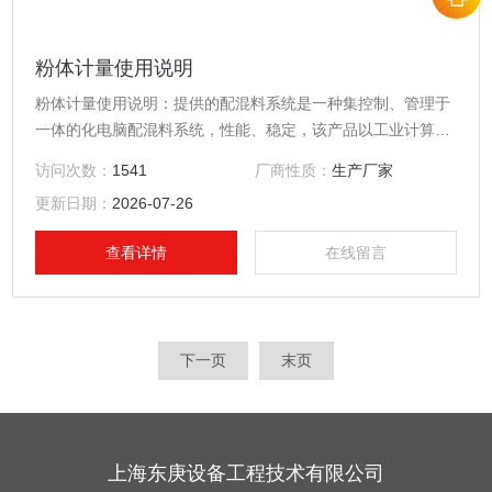
粉体计量使用说明
粉体计量使用说明：提供的配混料系统是一种集控制、管理于
一体的化电脑配混料系统，性能、稳定，该产品以工业计算机
作为配混料主机，与操作台、模拟屏、秤体等组合成*的全套控
访问次数：
1541
厂商性质：
生产厂家
制系统，且根据用户工艺需要灵活组成一机一秤、一机多秤，
更新日期：
2026-07-26
选用该系统可大大企业生产效率及管理能力。
查看详情
在线留言
下一页
末页
上海东庚设备工程技术有限公司