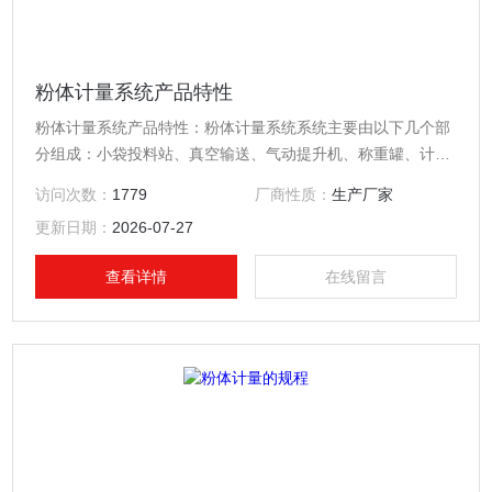
粉体计量系统产品特性
粉体计量系统产品特性：粉体计量系统系统主要由以下几个部
分组成：小袋投料站、真空输送、气动提升机、称重罐、计量
螺杆和电控箱等组成。主要是经过人工将小袋物料投入到小袋
访问次数：
1779
厂商性质：
生产厂家
投料站中，通过负压输送将物料按设定重量输送至客户要求地
更新日期：
2026-07-27
方。
查看详情
在线留言