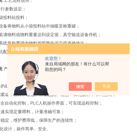
统
工艺流程说明：
进行参数设定；
小袋投料站投料；
输送设备将物料从小袋投料站中抽吸至称重罐；
罐内装满物料或物料重量达到设定值，真空输送设备停机；
喂料系统将称重罐内物料按照预先设定值准确放出；
提升机配合真空输送设备在不同高度的螺旋喂料系统上使用。
欢迎您！
来自局域网的朋友！有什么可以帮
统
产品特点
助您的吗？
料的处理在*密闭环境下完成，无粉尘飞扬，能有效的防止粉尘爆炸；
构紧凑，粉碎、输送、计量配比、混合一体化设计，节约空间；
用全自动化控制，PLC人机操作界面，可实现远程控制；
快速实现定量喂料，计量准确可靠；
行稳定，维护费用低，保障生产的连续性；
性化设计，操作简单、安全。