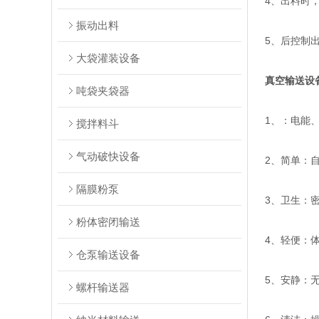
4、出料时
振动出料
5、后控制
大袋灌装设备
真空输送设
吨袋夹袋器
1、：电能
搅拌料斗
气动破快设备
2、简单：
隔膜粉泵
3、卫生：
粉体密闭输送
4、轻便：
仓泵输送设备
5、安静：
螺杆输送器