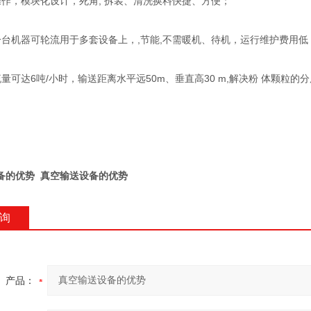
操作，模块化设计，死角, 拆装、清洗换料快捷、方便；
一台机器可轮流用于多套设备上，,节能,不需暖机、待机，运行维护费用低
量可达6吨/小时，输送距离水平远50m、垂直高30 m,解决粉 体颗粒的分
备的优势
真空输送设备的优势
询
产品：