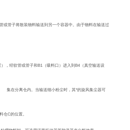
管或管子将散装物料输送到另一个容器中。由于物料在输送过
置），经软管或管子和B1（吸料口）进入到B4（真空输送设
收 集在分离仓内。当输送细小粉尘时，其*的旋风集尘器可
到料仓C的位置。