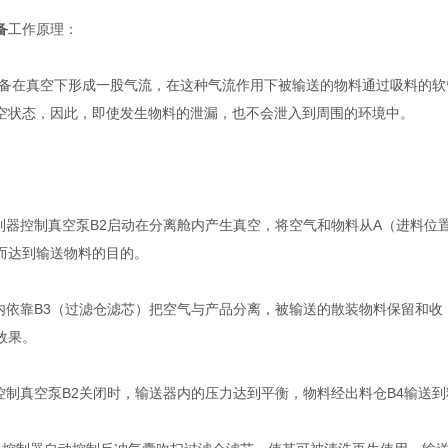
备
工作原理：
备在真空下形成一股气流，在这种气流作用下被输送的物料通过吸料的软
空状态，因此，即使发生物料的泄漏，也不会泄入到周围的环境中。
控制器控制真空泵B2启动在分离舱内产生真空，将空气和物料从A（进料位
而达到输送物料的目的。
仓内依靠B3（过滤仓滤芯）把空气与产品分离，被输送的散装物料保留和
效果。
器控制真空泵B2关闭时，输送器内的压力达到平衡，物料经出料仓B4输送