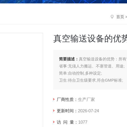
首页
真空输送设备的优
简要描述：
真空输送设备的优势：所有
省事:无须人力搬运、不塞管道、用途;
简单:自动控制,多种设定;
卫生:待台卫生级要求,符合GMP标准;
轻便:体积小、重量轻、易安装;
安静:无震动、噪音低;
厂商性质：
生产厂家
清洁:操作、换料清理容易;
节能:利用真空原理,无须电能和其他能源
更新时间：
2026-07-24
访 问 量：
1077