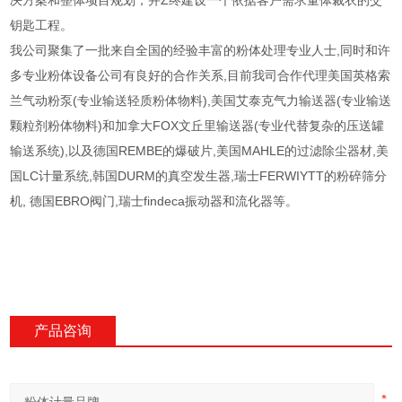
决方案和整体项目规划，并Z终建设一个依据客户需求量体裁衣的交
钥匙工程。
我公司聚集了一批来自全国的经验丰富的粉体处理专业人士,同时和许
多专业粉体设备公司有良好的合作关系,目前我司合作代理美国英格索
兰气动粉泵(专业输送轻质粉体物料),美国艾泰克气力输送器(专业输送
颗粒剂粉体物料)和加拿大FOX文丘里输送器(专业代替复杂的压送罐
输送系统),以及德国REMBE的爆破片,美国MAHLE的过滤除尘器材,美
国LC计量系统,韩国DURM的真空发生器,瑞士FERWIYTT的粉碎筛分
机, 德国EBRO阀门,瑞士findeca振动器和流化器等。
产品咨询