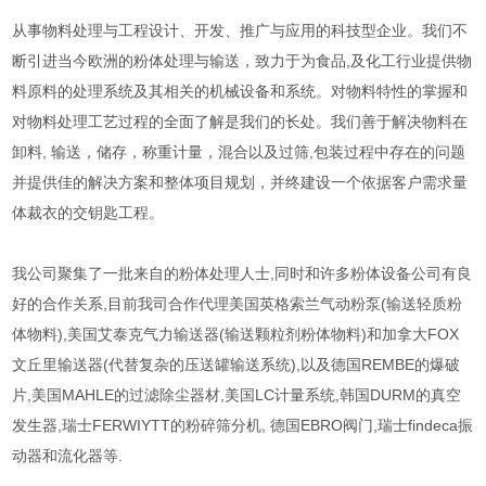
从事物料处理与工程设计、开发、推广与应用的科技型企业。我们不
断引进当今欧洲的粉体处理与输送，致力于为食品,及化工行业提供物
料原料的处理系统及其相关的机械设备和系统。对物料特性的掌握和
对物料处理工艺过程的全面了解是我们的长处。我们善于解决物料在
卸料, 输送，储存，称重计量，混合以及过筛,包装过程中存在的问题
并提供佳的解决方案和整体项目规划，并终建设一个依据客户需求量
体裁衣的交钥匙工程。
我公司聚集了一批来自的粉体处理人士,同时和许多粉体设备公司有良
好的合作关系,目前我司合作代理美国英格索兰气动粉泵(输送轻质粉
体物料),美国艾泰克气力输送器(输送颗粒剂粉体物料)和加拿大FOX
文丘里输送器(代替复杂的压送罐输送系统),以及德国REMBE的爆破
片,美国MAHLE的过滤除尘器材,美国LC计量系统,韩国DURM的真空
发生器,瑞士FERWIYTT的粉碎筛分机, 德国EBRO阀门,瑞士findeca振
动器和流化器等.