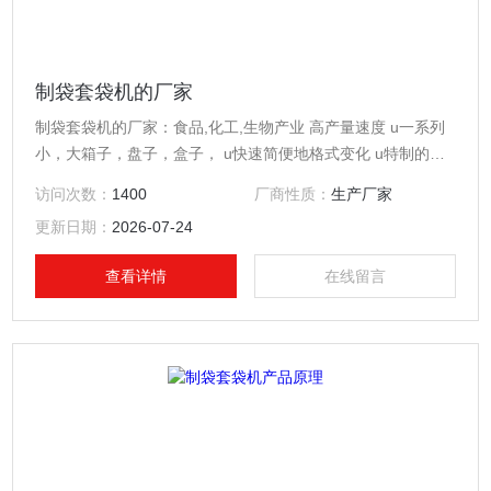
制袋套袋机的厂家
制袋套袋机的厂家：食品,化工,生物产业 高产量速度 u一系列
小，大箱子，盘子，盒子， u快速简便地格式变化 u特制的卷
式聚乙烯薄膜塑料袋的使用 u薄膜厚度起始于12微米 u障碍袋
访问次数：
1400
厂商性质：
生产厂家
裂开
更新日期：
2026-07-24
查看详情
在线留言