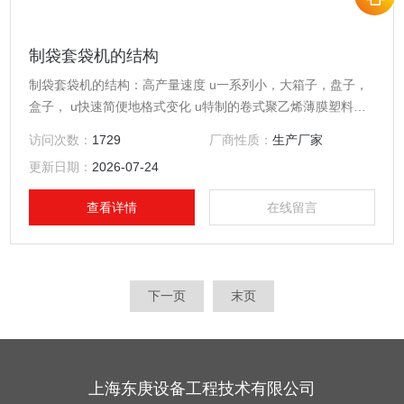
制袋套袋机的结构
制袋套袋机的结构：高产量速度 u一系列小，大箱子，盘子，
盒子， u快速简便地格式变化 u特制的卷式聚乙烯薄膜塑料袋
的使用 u薄膜厚度起始于12微米 u障碍袋裂开
访问次数：
1729
厂商性质：
生产厂家
更新日期：
2026-07-24
查看详情
在线留言
下一页
末页
上海东庚设备工程技术有限公司